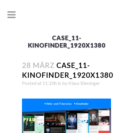
CASE_11-
KINOFINDER_1920X1380
28 MÄRZ
CASE_11-
KINOFINDER_1920X1380
Posted at 11:20h
in
by
Klaus Bleninger