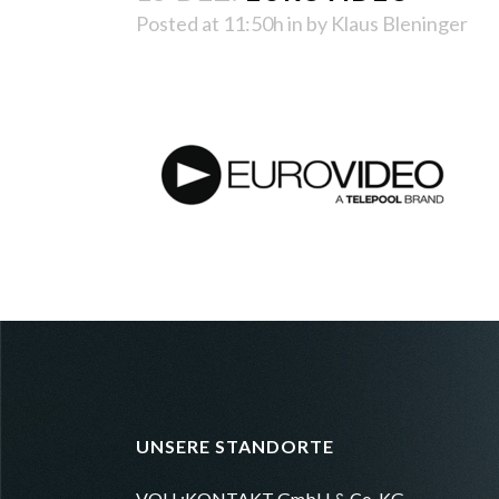
Posted at 11:50h
in
by
Klaus Bleninger
UNSERE STANDORTE
VOLL:KONTAKT GmbH & Co. KG