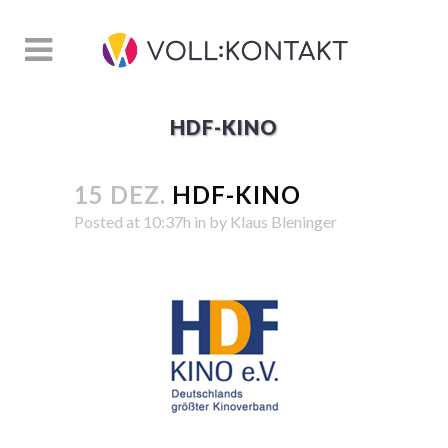
HDF-KINO
15 DEZ.
HDF-KINO
Posted at 10:37h
in
by
Klaus Bleninger