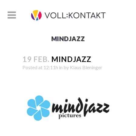
MINDJAZZ
19 FEB.
MINDJAZZ
Posted at 12:11h
in
by
Klaus Bleninger