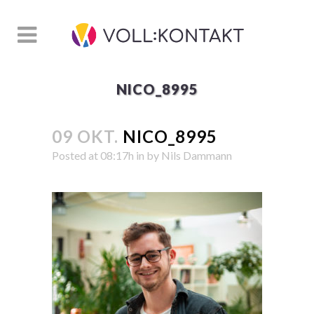
NICO_8995
09 OKT.
NICO_8995
Posted at 08:17h
in
by
Nils Dammann