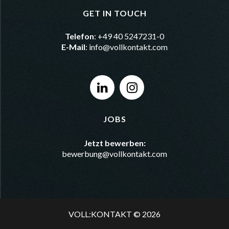
GET IN TOUCH
Telefon
: +49 40 5247231-0
E-Mail
:
info@vollkontakt.com
JOBS
Jetzt bewerben:
bewerbung@vollkontakt.com
VOLL:KONTAKT © 2026