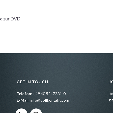
nd zur DVD
GET IN TOUCH
J
Telefon
: +49 40 5247231-0
J
b
E-Mail
:
info@vollkontakt.com