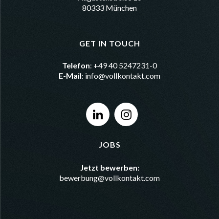
80333 München
GET IN TOUCH
Telefon
: +49 40 5247231-0
E-Mail
:
info@vollkontakt.com
JOBS
Jetzt bewerben:
bewerbung@vollkontakt.com