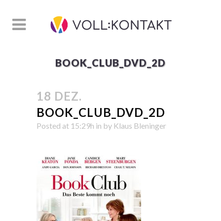
BOOK_CLUB_DVD_2D
18 DEZ.
BOOK_CLUB_DVD_2D
Posted at 15:29h
in
by
Klaus Bleninger