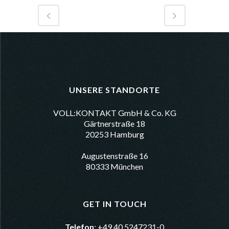
UNSERE STANDORTE
VOLL:KONTAKT GmbH & Co. KG
Gärtnerstraße 18
20253 Hamburg
Augustenstraße 16
80333 München
GET IN TOUCH
Telefon
: +49 40 5247231-0