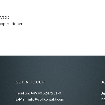
D/VOD
ooperationen
GET IN TOUCH
J
Telefon
: +49 40 5247231-0
J
b
E-Mail
:
info@vollkontakt.com