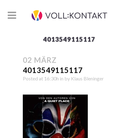
4013549115117
02 MÄRZ
4013549115117
Posted at 16:30h
in
by
Klaus Bleninger