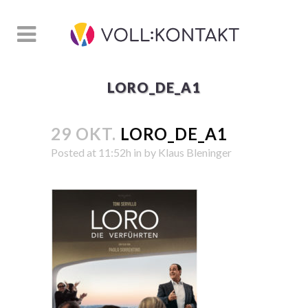
LORO_DE_A1
29 OKT.
LORO_DE_A1
Posted at 11:52h
in
by
Klaus Bleninger