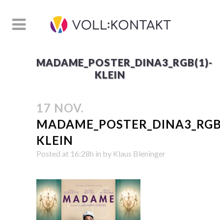
MADAME_POSTER_DINA3_RGB(1)-
KLEIN
17 NOV.
MADAME_POSTER_DINA3_RGB(
KLEIN
Posted at 16:28h
in
by
Klaus Bleninger