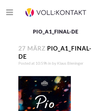
PIO_A1_FINAL-DE
27 MÄRZ
PIO_A1_FINAL-
DE
Posted at 10:59h
in
by
Klaus Bleninger