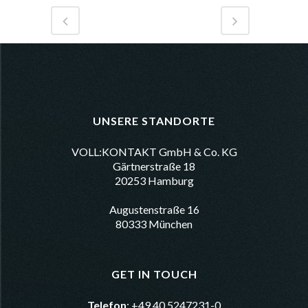
UNSERE STANDORTE
VOLL:KONTAKT GmbH & Co. KG
Gärtnerstraße 18
20253 Hamburg
Augustenstraße 16
80333 München
GET IN TOUCH
Telefon
: +49 40 5247231-0