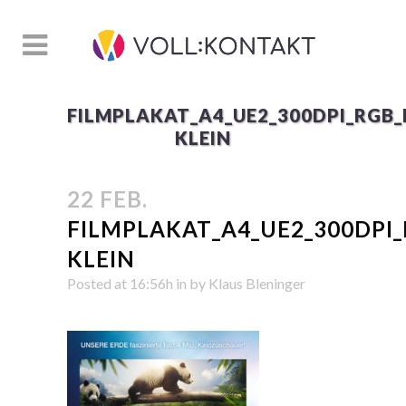
FILMPLAKAT_A4_UE2_300DPI_RGB_
KLEIN
22 FEB.
FILMPLAKAT_A4_UE2_300DPI
KLEIN
Posted at 16:56h
in
by
Klaus Bleninger