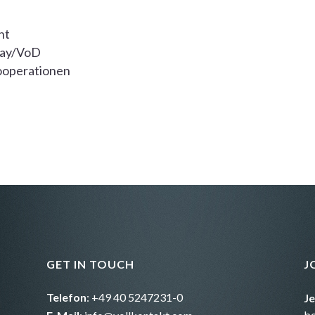
nt
ray/VoD
ooperationen
GET IN TOUCH
J
Telefon
: +49 40 5247231-0
J
b