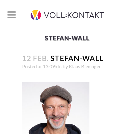
STEFAN-WALL
12 FEB.
STEFAN-WALL
Posted at 13:09h
in
by
Klaus Bleninger