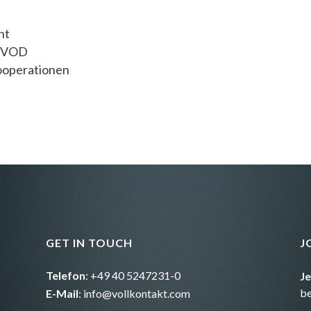
nt
D/VOD
ooperationen
GET IN TOUCH
J
Telefon
: +49 40 5247231-0
J
b
E-Mail
:
info@vollkontakt.com