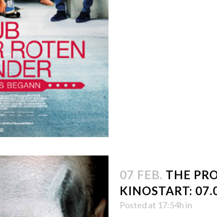
07 FEB.
THE PRO
KINOSTART: 07.
Posted at 17:54h
in