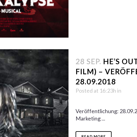
28 SEP.
HE’S OU
FILM) – VERÖF
28.09.2018
Posted at 16:23h
in
Veröffentlichung: 28.09.
Marketing ...
READ MORE